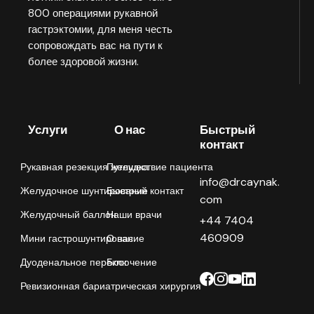
800 операциями рукавной
гастрэктомии, для меня честь
сопровождать вас на пути к
более здоровой жизни.
Услуги
О нас
Быстрый
контакт
Рукавная резекция желудка
Путешествие пациента
info@drcaynak.
Желудочное шунтирование
Быстрый контакт
com
Желудочный баллон
Наши врачи
+44 7404
460909
Мини гастрошунтирование
О нас
Дуоденальное переключение
Блог
Ревизионная бариатрическая хирургия