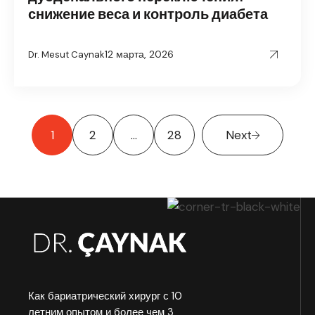
снижение веса и контроль диабета
12 марта, 2026
Dr. Mesut Caynak
1
2
…
28
Next
Как бариатрический хирург с 10
летним опытом и более чем 3