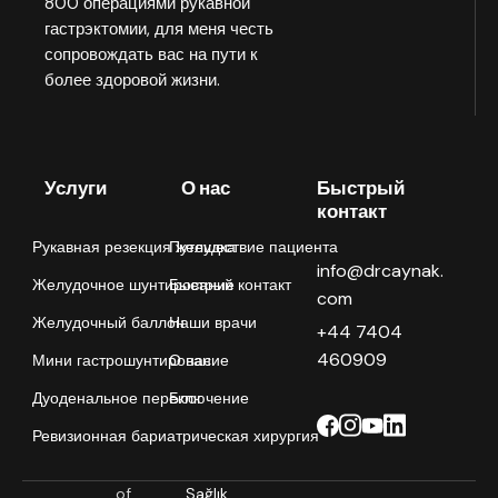
800 операциями рукавной
гастрэктомии, для меня честь
сопровождать вас на пути к
более здоровой жизни.
Услуги
О нас
Быстрый
контакт
Рукавная резекция желудка
Путешествие пациента
info@drcaynak.
Желудочное шунтирование
Быстрый контакт
com
Желудочный баллон
Наши врачи
+44 7404
460909
Мини гастрошунтирование
О нас
Дуоденальное переключение
Блог
Ревизионная бариатрическая хирургия
of
Sağlık