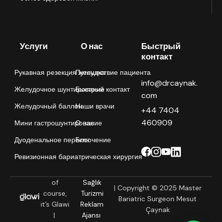
Услуги
О нас
Быстрый
контакт
Рукавная резекция желудка
Путешествие пациента
info@drcaynak.
Желудочное шунтирование
Быстрый контакт
com
Желудочный баллон
Наши врачи
+44 7404
460909
Мини гастрошунтирование
О нас
Дуоденальное переключение
Блог
Ревизионная бариатрическая хирургия
of
Sağlık
| Copyright © 2025 Master
course,
Turizmi
Bariatric Surgeon Mesut
it’s Glawi
Reklam
Çaynak
|
Ajansı