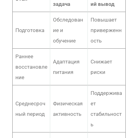
задача
ий вывод
Обследован
Повышает
Подготовка
ие и
приверженн
обучение
ость
Раннее
Адаптация
Снижает
восстановле
питания
риски
ние
Поддержива
Среднесроч
Физическая
ет
ный период
активность
стабильност
ь