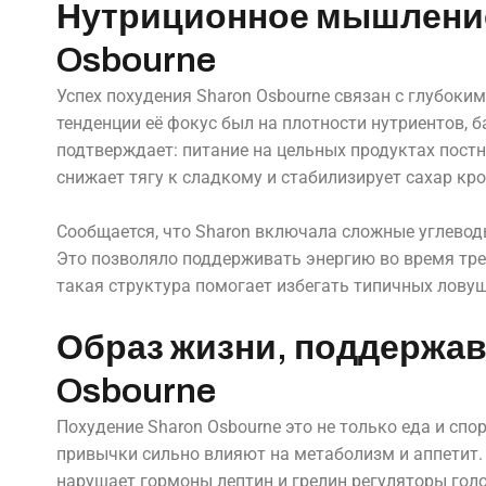
Нутриционное мышление
Osbourne
Успех похудения Sharon Osbourne связан с глубоки
тенденции её фокус был на плотности нутриентов, 
подтверждает: питание на цельных продуктах пост
снижает тягу к сладкому и стабилизирует сахар кро
Сообщается, что Sharon включала сложные углеводы
Это позволяло поддерживать энергию во время тре
такая структура помогает избегать типичных ловуш
Образ жизни, поддержав
Osbourne
Похудение Sharon Osbourne это не только еда и спо
привычки сильно влияют на метаболизм и аппетит
нарушает гормоны лептин и грелин регуляторы гол