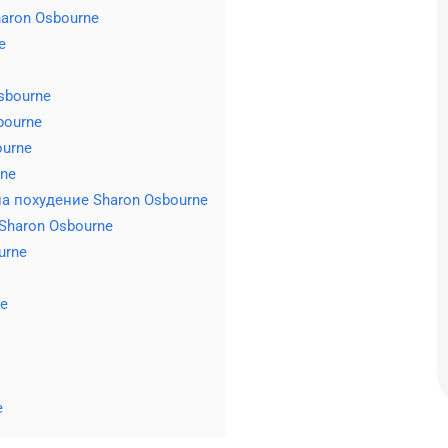
aron Osbourne
e
sbourne
bourne
ourne
rne
а похудение Sharon Osbourne
Sharon Osbourne
urne
ne
e