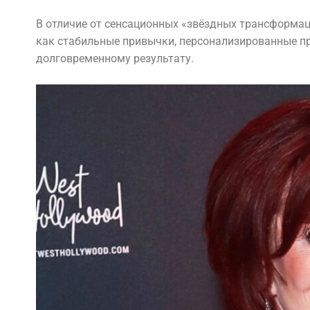
В отличие от сенсационных «звёздных трансформаци
как стабильные привычки, персонализированные п
долговременному результату.