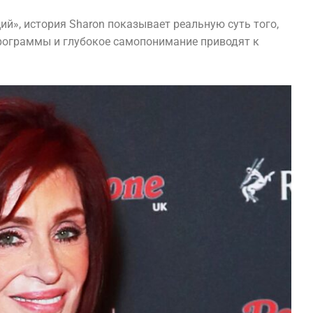
й», история Sharon показывает реальную суть того,
рограммы и глубокое самопонимание приводят к