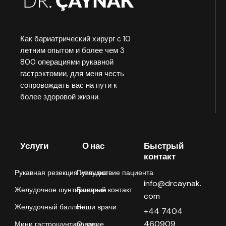
Как бариатрический хирург с 10
летним опытом и более чем 3
800 операциями рукавной
гастрэктомии, для меня честь
сопровождать вас на пути к
более здоровой жизни.
Услуги
О нас
Быстрый
контакт
Рукавная резекция желудка
Путешествие пациента
info@drcaynak.
Желудочное шунтирование
Быстрый контакт
com
Желудочный баллон
Наши врачи
+44 7404
460909
Мини гастрошунтирование
О нас