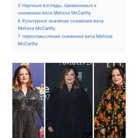
5
Научные взгляды, применимые к
снижению веса Melissa McCarthy
6
Культурное значение снижения веса
Melissa McCarthy
7
переосмысление снижения веса Melissa
McCarthy