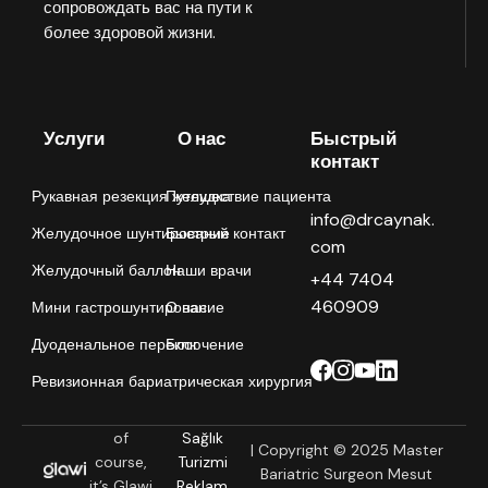
сопровождать вас на пути к
более здоровой жизни.
Услуги
О нас
Быстрый
контакт
Рукавная резекция желудка
Путешествие пациента
info@drcaynak.
Желудочное шунтирование
Быстрый контакт
com
Желудочный баллон
Наши врачи
+44 7404
460909
Мини гастрошунтирование
О нас
Дуоденальное переключение
Блог
Ревизионная бариатрическая хирургия
of
Sağlık
| Copyright © 2025 Master
course,
Turizmi
Bariatric Surgeon Mesut
it’s Glawi
Reklam