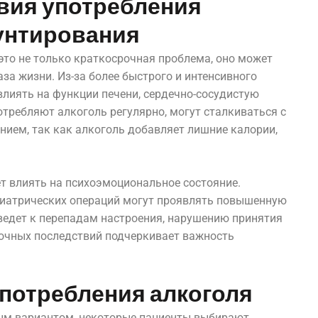
вия употребления
унтирования
это не только краткосрочная проблема, оно может
за жизни. Из-за более быстрого и интенсивного
влиять на функции печени, сердечно-сосудистую
отребляют алкоголь регулярно, могут сталкиваться с
нием, так как алкоголь добавляет лишние калории,
ет влиять на психоэмоциональное состояние.
риатрических операций могут проявлять повышенную
ведет к перепадам настроения, нарушению принятия
рочных последствий подчеркивает важность
употребления алкоголя
ым вариантом, некоторые пациенты выбирают