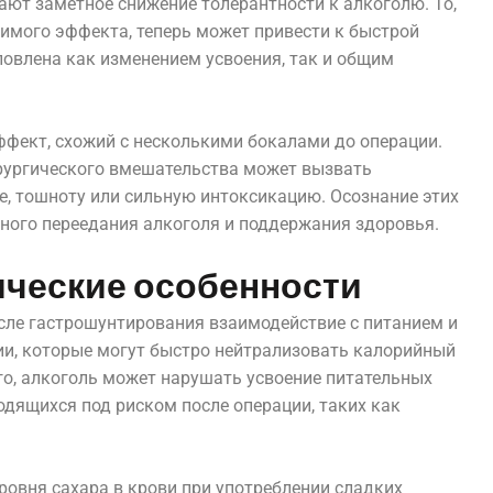
ют заметное снижение толерантности к алкоголю. То,
тимого эффекта, теперь может привести к быстрой
овлена как изменением усвоения, так и общим
фект, схожий с несколькими бокалами до операции.
ирургического вмешательства может вызвать
, тошноту или сильную интоксикацию. Осознание этих
ного переедания алкоголя и поддержания здоровья.
ические особенности
сле гастрошунтирования взаимодействие с питанием и
ии, которые могут быстро нейтрализовать калорийный
го, алкоголь может нарушать усвоение питательных
одящихся под риском после операции, таких как
ровня сахара в крови при употреблении сладких