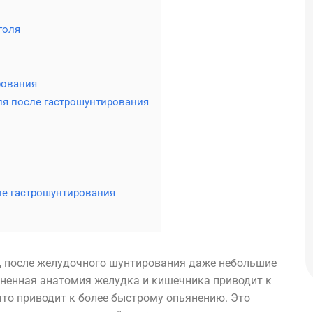
голя
рования
ля после гастрошунтирования
ле гастрошунтирования
, после желудочного шунтирования даже небольшие
ненная анатомия желудка и кишечника приводит к
что приводит к более быстрому опьянению. Это