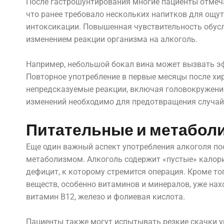
После гастрошунтирования многие пациенты отмеча
что ранее требовало нескольких напитков для ощу
интоксикации. Повышенная чувствительность обусл
изменением реакции организма на алкоголь.
Например, небольшой бокал вина может вызвать эф
Повторное употребление в первые месяцы после х
непредсказуемые реакции, включая головокружение
изменений необходимо для предотвращения случай
Питательные и метабол
Еще один важный аспект употребления алкоголя по
метаболизмом. Алкоголь содержит «пустые» калор
дефицит, к которому стремится операция. Кроме то
веществ, особенно витаминов и минералов, уже нах
витамин B12, железо и фолиевая кислота.
Пациенты также могут испытывать резкие скачки у