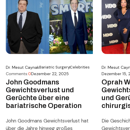
Veränderung
Waage zu erzählen, steht der Melissa
[…]
McCarthy Gewichtsverlust für […]
Dr. Mesut Cay
Dr. Mesut Caynak
Bariatric Surgery
Celebrities
Dezember 15, 
Comments:
0
Dezember 22, 2025
Oprah W
John Goodmans
Gewicht
Gewichtsverlust und
und Ger
Gerüchte über eine
chirurgi
bariatrische Operation
Die Geschic
John Goodmans Gewichtsverlust hat
Gewichtsverl
über die Jahre hinweg großes