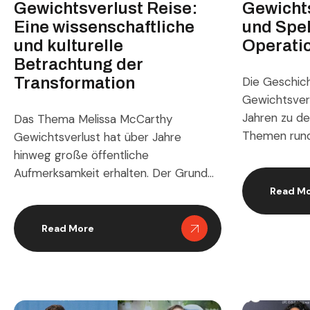
Gewichtsverlust Reise:
Gewichts
Eine wissenschaftliche
und Spe
und kulturelle
Operati
Betrachtung der
Transformation
Die Geschich
Gewichtsverl
Jahren zu de
Das Thema Melissa McCarthy
Themen run
Gewichtsverlust hat über Jahre
körperliche 
hinweg große öffentliche
Medien und
Aufmerksamkeit erhalten. Der Grund
Gesundheit
dafür liegt nicht nur in ihrem
Read M
analysieren 
Prominentenstatus, sondern auch
Erscheinungs
darin, dass diese Veränderung zentrale
Read More
Sängerin in
Fragen zu Körperbild, Stoffwechsel,
ihrer Karrier
Lebensstil und medialer Wahrnehmung
Auftritten a
berührt. Statt eine einfache
zu Live Konz
Geschichte über Zahlen auf der