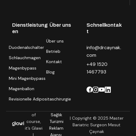
Dienstleistung
Über uns
Schnellkontak
en
t
Über uns
info@drcaynak.
Duodenalschalter
Betrieb
com
Schlauchmagen
Kontakt
+49 1520
Magenbypass
1467793
Blog
Mini Magenbypass
Magenballon
Revisionelle Adipositaschirurgie
of
Sağlık
| Copyright © 2025 Master
course,
Turizmi
Bariatric Surgeon Mesut
it’s Glawi
Reklam
Çaynak
|
Ajansı