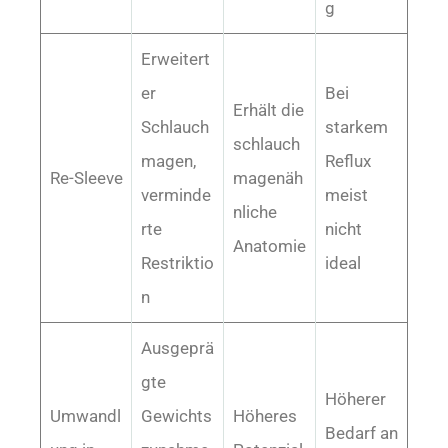
g
Erweitert
er
Bei
Erhält die
Schlauch
starkem
schlauch
magen,
Reflux
Re-Sleeve
magenäh
verminde
meist
nliche
rte
nicht
Anatomie
Restriktio
ideal
n
Ausgeprä
gte
Höherer
Umwandl
Gewichts
Höheres
Bedarf an