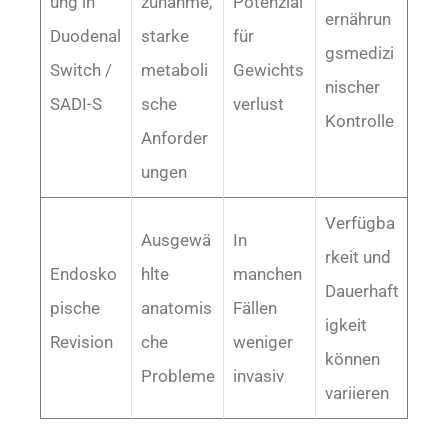
ung in
zunahme,
Potenzial
ernährun
Duodenal
starke
für
gsmedizi
Switch /
metaboli
Gewichts
nischer
SADI-S
sche
verlust
Kontrolle
Anforder
ungen
Verfügba
Ausgewä
In
rkeit und
Endosko
hlte
manchen
Dauerhaft
pische
anatomis
Fällen
igkeit
Revision
che
weniger
können
Probleme
invasiv
variieren